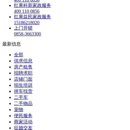
红果科新家政服务
400 110 0856
红果益民家政服务
15186218020
上门开锁
0858-3663300
最新信息
全部
供求信息
房产租售
招聘求职
店铺门面
招生培训
拼车找货
二手车
二手物品
宠物
便民服务
商家活动
征婚交友