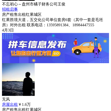
不忘初心～盘州市橘子财务公司王俊
招租启事
房产租售
出租
红果城区
红果胜境大道，五交化公司单位套房6套（其中一套是毛坯
房）对外出租 联系电话：13595891384、18984447555
4月3日
无风
房屋出租
￥1.6
万
房产租售
出租
红果城区