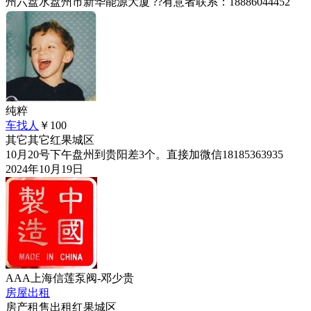
州六盘水盘州市新华能源大厦 ??有意者联系：18886044452
纯粹
车找人
￥100
其它
其它
红果城区
10月20号下午盘州到贵阳差3个。直接加微信18185363935
2024年10月19日
AAA上海信莲泵阀-邓少贵
房屋出租
房产租售
出租
红果城区