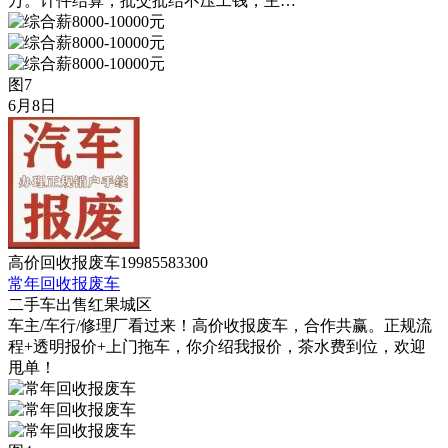
万。计件结算，批交批结不压工钱，主…
图7
6月8日
高价回收报废车19985583300
常年回收报废车
二手车
出售
红果城区
车主/车行/修理厂看过来！高价收报废车，合作共赢。正规流
程+透明报价+上门拖车，你介绍我报价，茶水费到位，欢迎
甩单！