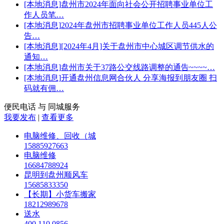
[本地消息]
盘州市2024年面向社会公开招聘事业单位工
作人员笔…
[本地消息]
2024年盘州市招聘事业单位工作人员445人公
告…
[本地消息]
[2024年4月]关于盘州市中心城区调节供水的
通知…
[本地消息]
盘州市关于37路公交线路调整的通告~~~~…
[本地消息]
开通盘州信息网合伙人 分享海报到朋友圈 扫
码就有佣…
便民电话 与 同城服务
我要发布
|
查看更多
电脑维修、回收（城
15885927663
电脑维修
16684788924
昆明到盘州顺风车
15685833350
【长期】小货车搬家
18212989678
送水
400 110 0856