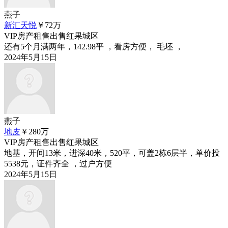
燕子
新汇天悦
￥72
万
VIP
房产租售
出售
红果城区
还有5个月满两年，142.98平 ，看房方便， 毛坯 ，
2024年5月15日
燕子
地皮
￥280
万
VIP
房产租售
出售
红果城区
地基，开间13米，进深40米，520平，可盖2栋6层半，单价投
5538元，证件齐全 ，过户方便
2024年5月15日