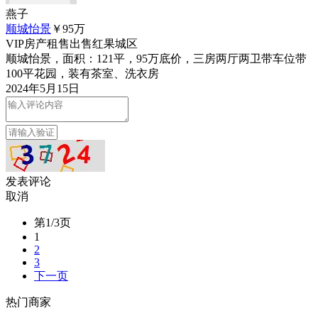
燕子
顺城怡景
￥95
万
VIP
房产租售
出售
红果城区
顺城怡景，面积：121平，95万底价，三房两厅两卫带车位带
100平花园，装有茶室、洗衣房
2024年5月15日
发表评论
取消
第1/3页
1
2
3
下一页
热门商家